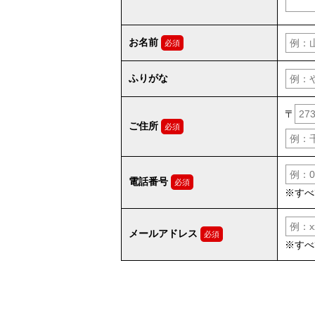
お名前
必須
ふりがな
〒
ご住所
必須
電話番号
必須
※すべ
メールアドレス
必須
※すべ