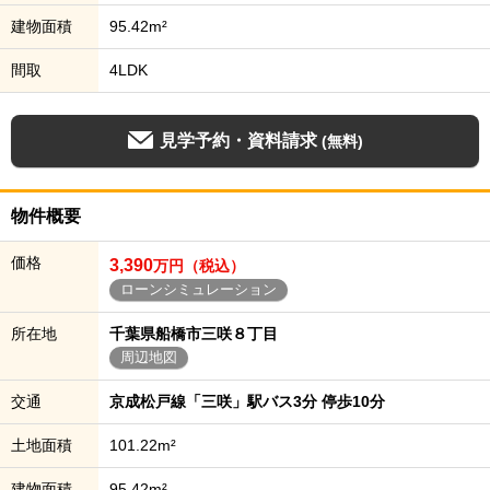
建物面積
95.42m²
間取
4LDK
見学予約・資料請求
(無料)
物件概要
価格
3,390
万円（税込）
ローンシミュレーション
所在地
千葉県船橋市三咲８丁目
周辺地図
交通
京成松戸線「三咲」駅バス3分 停歩10分
土地面積
101.22m²
建物面積
95.42m²