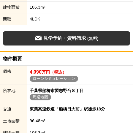
建物面積
106.3m²
間取
4LDK
見学予約・資料請求
(無料)
物件概要
価格
4,090
万円（税込）
ローンシミュレーション
所在地
千葉県船橋市習志野台８丁目
周辺地図
交通
東葉高速鉄道「船橋日大前」駅徒歩18分
土地面積
96.48m²
建物面積
106.3m²