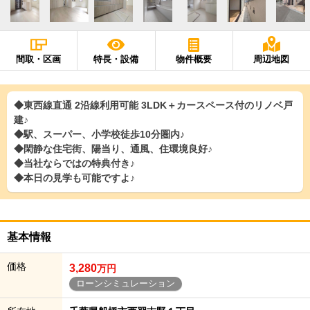
間取・区画
特長・設備
物件概要
周辺地図
◆東西線直通 2沿線利用可能 3LDK＋カースペース付のリノベ戸
建♪
◆駅、スーパー、小学校徒歩10分圏内♪
◆閑静な住宅街、陽当り、通風、住環境良好♪
◆当社ならではの特典付き♪
◆本日の見学も可能ですよ♪
基本情報
価格
3,280
万円
ローンシミュレーション