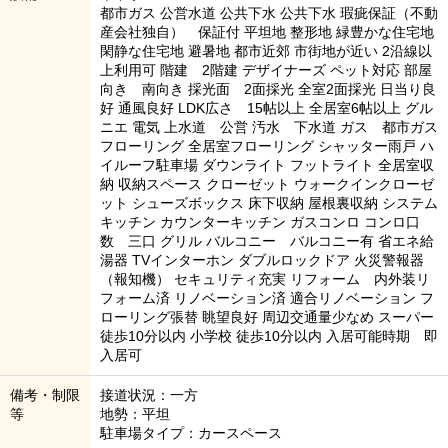
都市ガス 公営水道 公共下水 公共下水 瑕疵保証（不動
産会社独自） 保証付 平坦地 整形地 緑豊かな住宅地
閑静な住宅地 避暑地 都市近郊 市街地が近い 2沿線以
上利用可 階建 2階建 デザイナーズ ペット対応 部屋
向き 南向き 採光面 2面採光 全室2面採光 日当り良
好 通風良好 LDK広さ 15帖以上 全居室6帖以上 グル
ニエ 電気 上水道 公営 汚水 下水道 ガス 都市ガス
フローリング 全居室フローリング シャッター雨戸 ハ
イルーフ駐車場 ダウンライト フットライト 全居室収
納 収納スペース クローゼット ウォークインクローゼ
ット シューズボックス 床下収納 屋根裏収納 システム
キッチン カウンターキッチン ガスコンロ コンロ口
数 三口 グリル バルコニー バルコニー有 省エネ給
湯器 TVインターホン ダブルロックドア 火災警報器
（報知機） セキュリティ充実 リフォーム 内外装リ
フォーム済 リノベーション済 適合リノベーション フ
ローリング張替 眺望良好 周辺交通量少なめ スーパー
徒歩10分以内 小学校 徒歩10分以内 入居可能時期 即
入居可
備考・制限
接道状況：一方
等
地勢：平坦
駐車場タイプ：カースペース