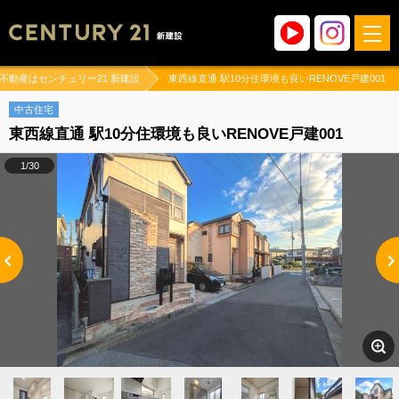
不動産はセンチュリー21 新建設
東西線直通 駅10分住環境も良いRENOVE戸建001
中古住宅
東西線直通 駅10分住環境も良いRENOVE戸建001
1/30