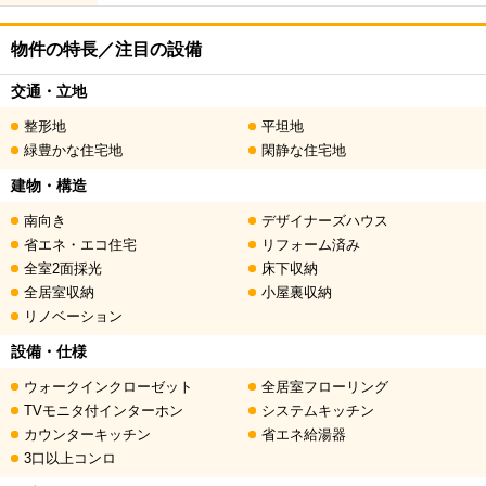
物件の特長／注目の設備
交通・立地
整形地
平坦地
緑豊かな住宅地
閑静な住宅地
建物・構造
南向き
デザイナーズハウス
省エネ・エコ住宅
リフォーム済み
全室2面採光
床下収納
全居室収納
小屋裏収納
リノベーション
設備・仕様
ウォークインクローゼット
全居室フローリング
TVモニタ付インターホン
システムキッチン
カウンターキッチン
省エネ給湯器
3口以上コンロ