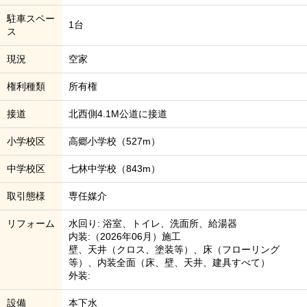
駐車スペー
1台
ス
現況
空家
権利種類
所有権
接道
北西側4.1M公道に接道
小学校区
高郷小学校（527m）
中学校区
七林中学校（843m）
取引態様
専任媒介
リフォーム
水回り: 浴室、トイレ、洗面所、給湯器
内装:（2026年06月）施工
壁、天井（クロス、塗装等）、床（フローリング
等）、内装全面（床、壁、天井、建具すべて）
外装:
設備
本下水