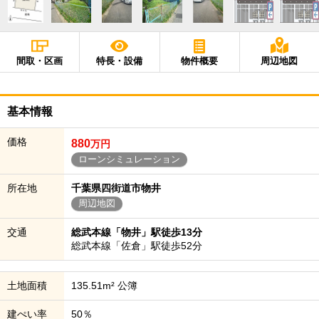
間取・区画
特長・設備
物件概要
周辺地図
基本情報
価格
880
万円
ローンシミュレーション
所在地
千葉県四街道市物井
周辺地図
交通
総武本線「物井」駅徒歩13分
総武本線「佐倉」駅徒歩52分
土地面積
135.51m² 公簿
建ぺい率
50％