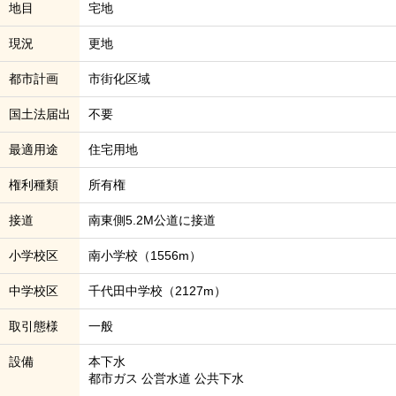
地目
宅地
現況
更地
都市計画
市街化区域
国土法届出
不要
最適用途
住宅用地
権利種類
所有権
接道
南東側5.2M公道に接道
小学校区
南小学校（1556m）
中学校区
千代田中学校（2127m）
取引態様
一般
設備
本下水
都市ガス 公営水道 公共下水