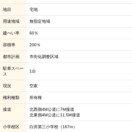
地目
宅地
用途地域
無指定地域
建ぺい率
60％
容積率
200％
都市計画
市街化調整区域
駐車スペー
1台
ス
現況
空家
権利種類
所有権
接道
北西側4M公道に7M接道
北東側4M公道に11.5M接道
小学校区
白井第三小学校（167m）