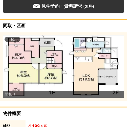
見学予約・資料請求
(無料)
間取・区画
1/1
間取り
物件概要
価格
4,199
万円