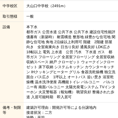
中学校区
大山口中学校（2491m）
取引態様
一般
設備
本下水
都市ガス 公営水道 公共下水 公共下水 建設住宅性能評
価書有（新築時） 耐震構造 整形地 緑豊かな住宅地 閑
静な住宅地 角地 2沿線以上利用可 階建 2階建 部屋
向き 全室南東向き 日当り良好 通風良好 LDK広さ
18帖以上 電気 上水道 公営 汚水 下水道 ガス 都
市ガス フローリング 全居室フローリング 全居室収納
収納スペース 納戸 クローゼット ウォークインクロー
ゼット 床下収納 システムキッチン カウンターキッチ
ン IHクッキングヒーター グリル 食器洗乾燥機 独立洗
面台 バス広さ 1坪以上 オートバス 追い焚き 浴室乾
燥機 温水洗浄便座 高機能トイレ バルコニー バルコ
ニー有 南面バルコニー 太陽光発電システム TVインタ
ーホン 火災警報器（報知機） 眺望良好 整備された歩
道 入居可能時期 即入居可
備考・制限
建築許可理由：開発許可等による分譲地内
等
接道状況：二方
地勢：平坦