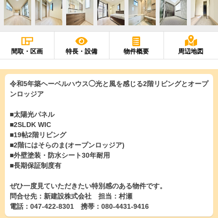
間取・区画
特長・設備
物件概要
周辺地図
令和5年築ヘーベルハウス◯光と風を感じる2階リビングとオープ
ンロッジア
■太陽光パネル
■2SLDK WIC
■19帖2階リビング
■2階にはそらのま(オープンロッジア)
■外壁塗装・防水シート30年耐用
■長期保証制度有
ぜひ一度見ていただきたい特別感のある物件です。
問合せ先：新建設株式会社 担当：村瀬
電話：047-422-8301 携帯：080-4431-9416