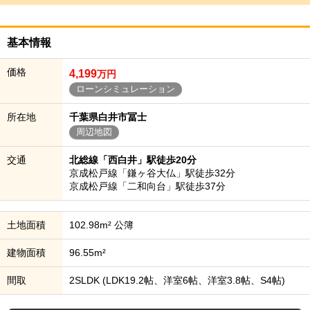
基本情報
価格
4,199
万円
ローンシミュレーション
所在地
千葉県白井市冨士
周辺地図
交通
北総線「西白井」駅徒歩20分
京成松戸線「鎌ヶ谷大仏」駅徒歩32分
京成松戸線「二和向台」駅徒歩37分
土地面積
102.98m² 公簿
建物面積
96.55m²
間取
2SLDK (LDK19.2帖、洋室6帖、洋室3.8帖、S4帖)