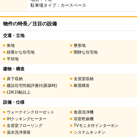
駐車場タイプ：カースペース
物件の特長／注目の設備
交通・立地
角地
整形地
緑豊かな住宅地
閑静な住宅地
平坦地
建物・構造
床下収納
全居室収納
建設住宅性能評価付(新築時)
耐震構造
LDK15帖以上
設備・仕様
ウォークインクローゼット
食器洗浄機
IHクッキングヒーター
浴室乾燥機
全居室フローリング
TVモニタ付インターホン
温水洗浄便座
システムキッチン