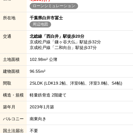
ローンシミュレーション
所在地
千葉県白井市冨士
周辺地図
交通
北総線「西白井」駅徒歩20分
京成松戸線「鎌ヶ谷大仏」駅徒歩32分
京成松戸線「二和向台」駅徒歩37分
土地面積
102.98m² 公簿
建物面積
96.55m²
間取
2SLDK (LDK19.2帖、洋室6帖、洋室3.8帖、S4帖)
構造・規模
軽量鉄骨造 2階建て
築年月
2023年1月築
バルコニー
南東向き
国土法届出
不要