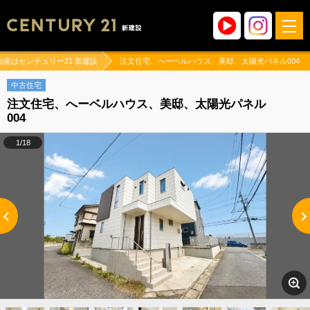
動産はセンチュリー21 新建設
注文住宅、へーベルハウス、美邸、太陽光パネル004
中古住宅
注文住宅、へーベルハウス、美邸、太陽光パネル
004
1/18