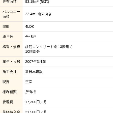
専有面積
93.15m² (壁芯)
バルコニー
22.4m² 南東向き
面積
間取
4LDK
総戸数
全48戸
構造・規模
鉄筋コンクリート造 13階建て
10階部分
築年・入居
2007年3月築
施工会社
新日本建設
現況
空室
権利種類
所有権
管理費
17,300円／月
修繕積立金
21,500円／月