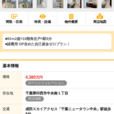
間取・区画
特長・設備
物件概要
周辺地図
■93ｍ2超×10階角住戸×駅5分
■諸費用 OP含めた自己資金ゼロプラン！
基本情報
価格
4,380
万円
ローンシミュレーション
所在地
千葉県印西市中央南１丁目
周辺地図
交通
成田スカイアクセス「千葉ニュータウン中央」駅徒歩
5分