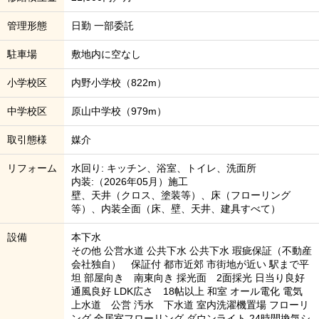
管理形態
日勤 一部委託
駐車場
敷地内に空なし
小学校区
内野小学校（822m）
中学校区
原山中学校（979m）
取引態様
媒介
リフォーム
水回り: キッチン、浴室、トイレ、洗面所
内装:（2026年05月）施工
壁、天井（クロス、塗装等）、床（フローリング
等）、内装全面（床、壁、天井、建具すべて）
設備
本下水
その他 公営水道 公共下水 公共下水 瑕疵保証（不動産
会社独自） 保証付 都市近郊 市街地が近い 駅まで平
坦 部屋向き 南東向き 採光面 2面採光 日当り良好
通風良好 LDK広さ 18帖以上 和室 オール電化 電気
上水道 公営 汚水 下水道 室内洗濯機置場 フローリ
ング 全居室フローリング ダウンライト 24時間換気シ