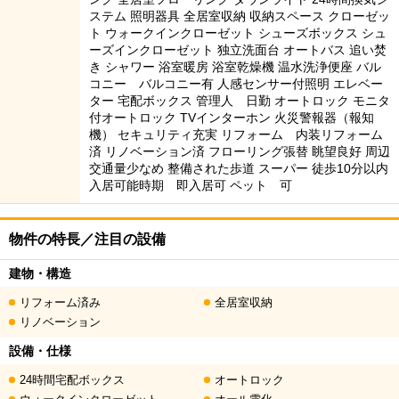
ステム 照明器具 全居室収納 収納スペース クローゼッ
ト ウォークインクローゼット シューズボックス シュ
ーズインクローゼット 独立洗面台 オートバス 追い焚
き シャワー 浴室暖房 浴室乾燥機 温水洗浄便座 バル
コニー バルコニー有 人感センサー付照明 エレベー
ター 宅配ボックス 管理人 日勤 オートロック モニタ
付オートロック TVインターホン 火災警報器（報知
機） セキュリティ充実 リフォーム 内装リフォーム
済 リノベーション済 フローリング張替 眺望良好 周辺
交通量少なめ 整備された歩道 スーパー 徒歩10分以内
入居可能時期 即入居可 ペット 可
物件の特長／注目の設備
建物・構造
リフォーム済み
全居室収納
リノベーション
設備・仕様
24時間宅配ボックス
オートロック