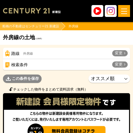
船橋の不動産はセンチュリー21 新建設
外房線
外房線の土地
(
135
件)
変更
路線
外房線
変更
検索条件
この条件を保存
チェックした物件をまとめて資料請求（無料）