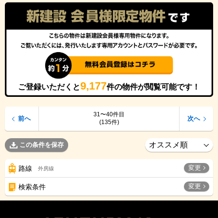
9,177
ご登録いただくと
件の物件が閲覧可能です！
31〜40件目
前へ
次へ
(135件)
この条件を保存
変更
路線
外房線
変更
検索条件