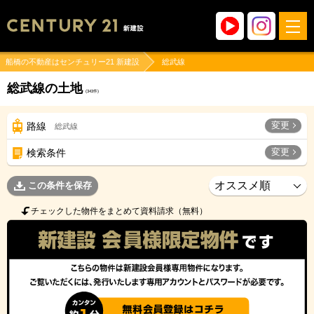
船橋の不動産はセンチュリー21 新建設
総武線
総武線の土地
(
343
件)
変更
路線
総武線
変更
検索条件
この条件を保存
チェックした物件をまとめて資料請求（無料）