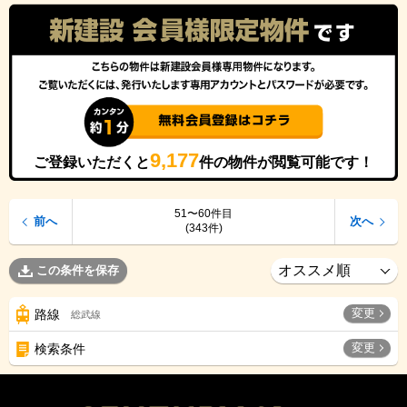
9,177
ご登録いただくと
件の物件が閲覧可能です！
51〜60件目
前へ
次へ
(343件)
この条件を保存
変更
路線
総武線
変更
検索条件