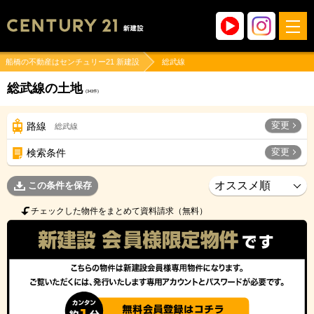
船橋の不動産はセンチュリー21 新建設
総武線
総武線の土地
(
343
件)
変更
路線
総武線
変更
検索条件
この条件を保存
チェックした物件をまとめて資料請求（無料）