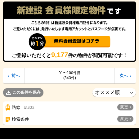
9,177
ご登録いただくと
件の物件が閲覧可能です！
91〜100件目
前へ
次へ
(343件)
この条件を保存
変更
路線
総武線
変更
検索条件