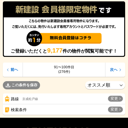
9,177
ご登録いただくと
件の物件が閲覧可能です！
91〜100件目
前へ
次へ
(276件)
この条件を保存
変更
路線
京成松戸線
変更
検索条件