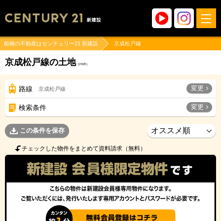
船橋の不動産はセンチュリー21 新建設
京成松戸線
京成松戸線の土地
(
276
件)
変更
路線
京成松戸線
変更
検索条件
この条件を保存
チェックした物件をまとめて資料請求（無料）