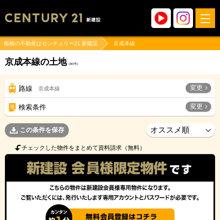
船橋の不動産はセンチュリー21 新建設
京成本線
京成本線の土地
(
367
件)
変更
路線
京成本線
変更
検索条件
この条件を保存
チェックした物件をまとめて資料請求（無料）