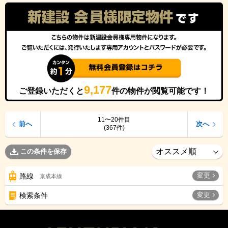
9,177
ご登録いただくと
件の物件が閲覧可能です！
11〜20件目
前へ
次へ
(367件)
この条件を保存
変更
路線
京成本線
変更
検索条件