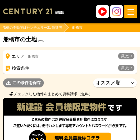
船橋の不動産はセンチュリー21 新建設
船橋市
船橋市の土地
(
405
件)
変更
エリア
船橋市
変更
検索条件
この条件を保存
チェックした物件をまとめて資料請求（無料）