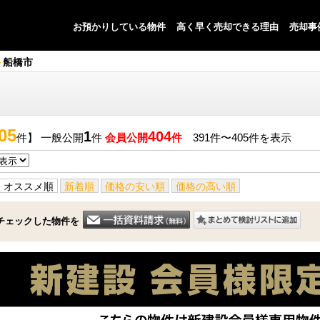
お預かりしている物件
高く早く売却できる理由
売却事
船橋市
05
1
404
件】 一般公開
件
会員公開
件
391件〜405件を表示
オススメ順
新着順
価格の安い順
価格の高い順
チェックした物件を