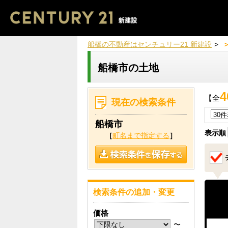
船橋の不動産はセンチュリー21 新建設
船橋市の土地
4
【全
現在の検索条件
船橋市
表示順
［
町名まで指定する
］
検索条件の追加・変更
価格
〜