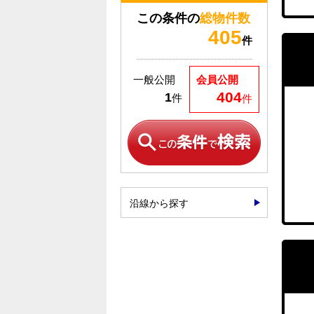
この条件の
総物件数
405
件
一般公開
会員公開
404
1
件
件
沿線から探す