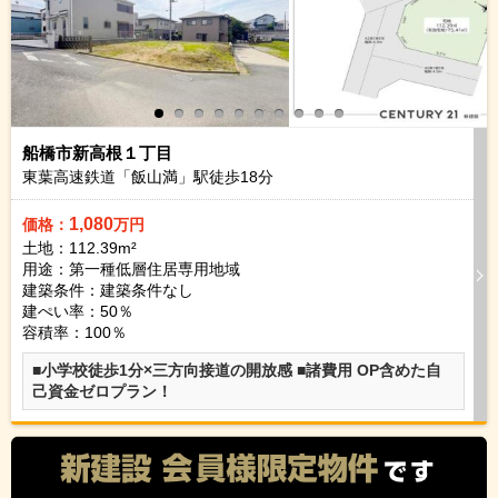
船橋市新高根１丁目
東葉高速鉄道「飯山満」駅徒歩
18
分
1,080
価格：
万円
土地：112.39m²
用途：第一種低層住居専用地域
建築条件：
建築条件なし
建ぺい率：50％
容積率：100％
■小学校徒歩1分×三方向接道の開放感 ■諸費用 OP含めた自
己資金ゼロプラン！