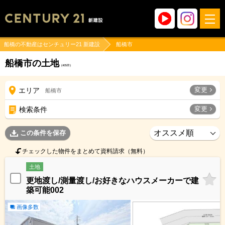
船橋の不動産はセンチュリー21 新建設
船橋市
船橋市の土地
(
405
件)
変更
エリア
船橋市
変更
検索条件
この条件を保存
チェックした物件をまとめて資料請求（無料）
土地
更地渡し/測量渡し/お好きなハウスメーカーで建
築可能002
画像多数