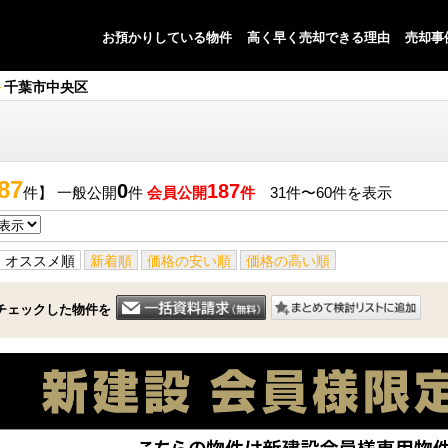
お預かりしている物件
高く早く売却できる理由
売却事
千葉市中央区
87
0
187
件】 一般公開
件
会員公開
件
31件〜60件を表示
オススメ順
新着順
価格の安い順
価格の高い順
チェックした物件を