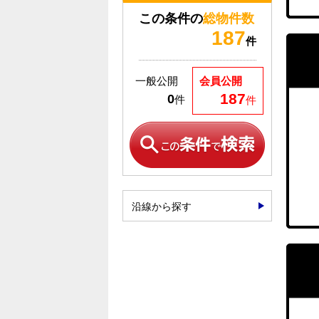
この条件の
総物件数
187
件
一般公開
会員公開
187
0
件
件
沿線から探す