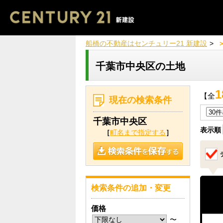
船橋の不動産はセンチュリー21 新建設
千葉市中央区の土地
1
【全
現在の検索条件
千葉市中央区
表示順
［
町名まで指定する
］
検索条件の追加・変更
価格
〜