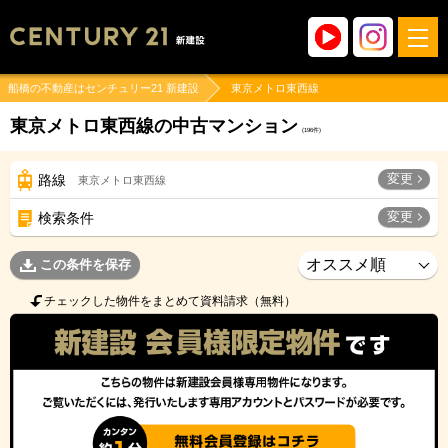
船橋の不動産はセンチュリー21 新建設
東京メトロ東西線
東京メトロ東西線の中古マンション
(
196
件)
変更
路線
東京メトロ東西線
変更
検索条件
この条件を保存
チェックした物件をまとめて資料請求（無料）