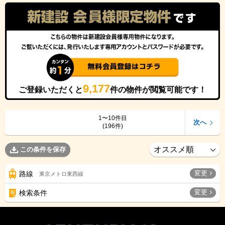
9,177
ご登録いただくと
件の物件が閲覧可能です！
1〜10件目
次へ
(196件)
この条件を保存
変更
路線
東京メトロ東西線
変更
検索条件