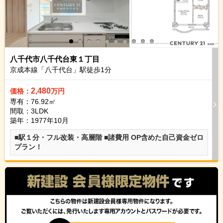
八千代市八千代台東１丁目
京成本線「八千代台」駅徒歩
1
分
2,480
価格：
万円
専有：76.92㎡
間取：3LDK
築年：1977年10月
■駅１分・フル改装・高層階 ■諸費用 OP含めた自己資金ゼロ
プラン！