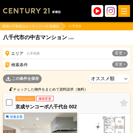
船橋の不動産はセンチュリー21 新建設
八千代市
八千代市の中古マンション
(
119
件)
変更
エリア
八千代市
変更
検索条件
この条件を保存
チェックした物件をまとめて資料請求（無料）
マンション
価格変更
京成サンコーポ八千代台 002
画像多数