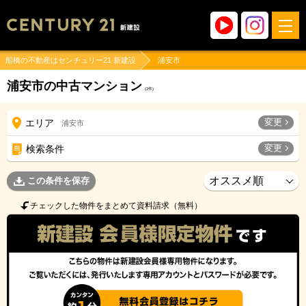
船橋の不動産はセンチュリー21 新建設
浦安市
浦安市の中古マンション
(
2
件)
変更
エリア
浦安市
変更
検索条件
この条件を保存
チェックした物件をまとめて資料請求（無料）