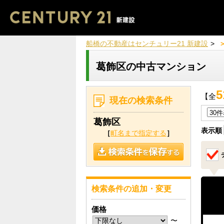
船橋の不動産はセンチュリー21 新建設
葛飾区の中古マンション
5
【全
現在の検索条件
葛飾区
表示順
［
町名まで指定する
］
検索条件の追加・変更
価格
〜