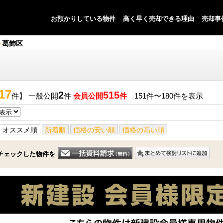
お預かりしている物件
高く早く売却できる理由
売却事
葛飾区
17
2
515
件】 一般公開
件
会員公開
件
151件〜180件を表示
オススメ順
新着順
価格の安い順
価格の高い順
チェックした物件を