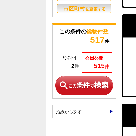
この条件の
総物件数
517
件
一般公開
会員公開
515
2
件
件
沿線から探す