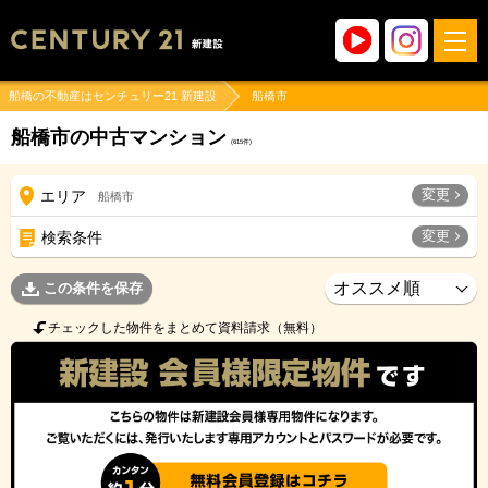
船橋の不動産はセンチュリー21 新建設
船橋市
船橋市の中古マンション
(
615
件)
変更
エリア
船橋市
変更
検索条件
この条件を保存
チェックした物件をまとめて資料請求（無料）