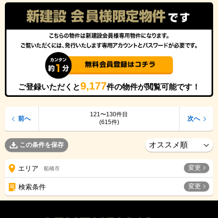
9,177
ご登録いただくと
件の物件が閲覧可能です！
121〜130件目
前へ
次へ
(615件)
この条件を保存
変更
エリア
船橋市
変更
検索条件