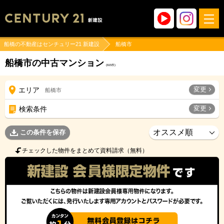
船橋の不動産はセンチュリー21 新建設
船橋市
船橋市の中古マンション
(
615
件)
変更
エリア
船橋市
変更
検索条件
この条件を保存
チェックした物件をまとめて資料請求（無料）