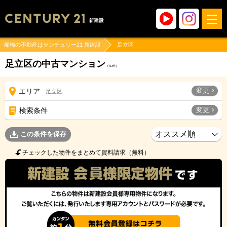
船橋の不動産はセンチュリー21 新建設
足立区
足立区の中古マンション
(
714
件)
変更
エリア
足立区
変更
検索条件
この条件を保存
チェックした物件をまとめて資料請求（無料）