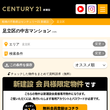
船橋の不動産はセンチュリー21 新建設
足立区
足立区の中古マンション
(
714
件)
変更
エリア
足立区
変更
検索条件
この条件を保存
チェックした物件をまとめて資料請求（無料）