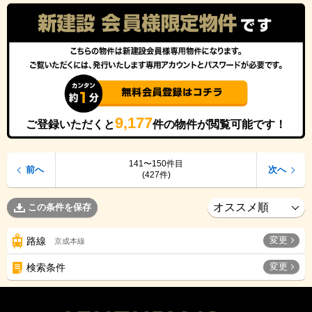
9,177
ご登録いただくと
件の物件が閲覧可能です！
141〜150件目
前へ
次へ
(427件)
この条件を保存
変更
路線
京成本線
変更
検索条件