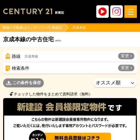
船橋の不動産はセンチュリー21 新建設
京成本線
京成本線の中古住宅
(
427
件)
変更
路線
京成本線
変更
検索条件
この条件を保存
チェックした物件をまとめて資料請求（無料）