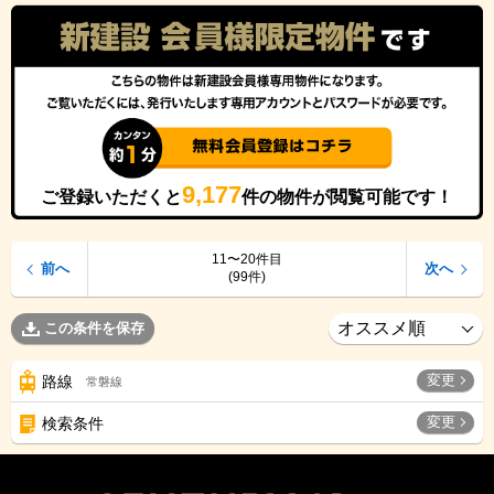
9,177
ご登録いただくと
件の物件が閲覧可能です！
11〜20件目
前へ
次へ
(99件)
この条件を保存
変更
路線
常磐線
変更
検索条件