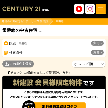
船橋の不動産はセンチュリー21 新建設
常磐線
常磐線の中古住宅
(
99
件)
変更
路線
常磐線
変更
検索条件
この条件を保存
チェックした物件をまとめて資料請求（無料）