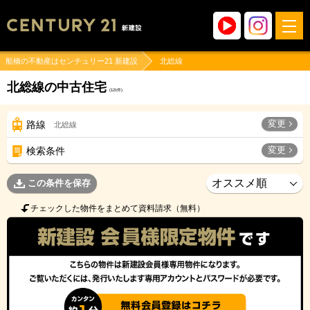
船橋の不動産はセンチュリー21 新建設
北総線
北総線の中古住宅
(
121
件)
変更
路線
北総線
変更
検索条件
この条件を保存
チェックした物件をまとめて資料請求（無料）