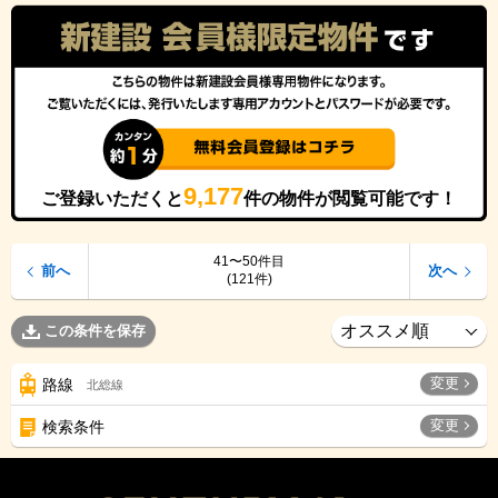
9,177
ご登録いただくと
件の物件が閲覧可能です！
41〜50件目
前へ
次へ
(121件)
この条件を保存
変更
路線
北総線
変更
検索条件