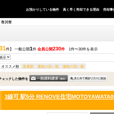
お預かりしている物件
高く早く売却できる理由
売却事
市川市
31
1
230
件】 一般公開
件
会員公開
件
1件〜30件を表示
オススメ順
新着順
価格の安い順
価格の高い順
チェックした物件を
3線可 駅5分 RENOVE住宅MOTOYAWATA0