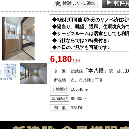
◆3線利用可能 駅5分のリノベ済住宅
◆陽当り、眺望、通風、住環境良好で
◆サービスルームは居室としても利用
◆当社ならではの特典付き♪
◆本日のご見学も可能です♪
6,180
万円
「本八幡」
1
交 通
総武線
駅 徒歩
所在地
市川市八幡５丁目
土地面積
105.48m²
建物面積
80.80m²
間 取
3SLDK