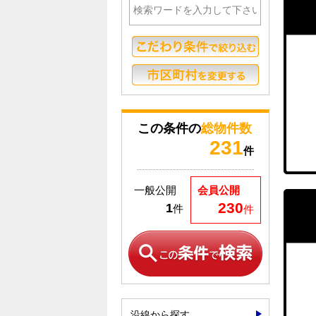
この条件の
総物件数
231
件
一般公開
会員公開
230
1
件
件
沿線から探す