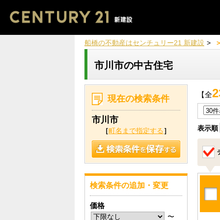
船橋の不動産はセンチュリー21 新建設
市川市の中古住宅
2
【全
現在の検索条件
市川市
表示順
［
町名まで指定する
］
検索条件の追加・変更
価格
〜