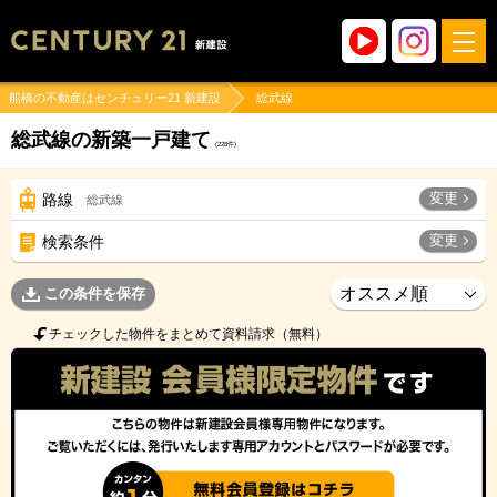
船橋の不動産はセンチュリー21 新建設
総武線
総武線の新築一戸建て
(
228
件)
変更
路線
総武線
変更
検索条件
この条件を保存
チェックした物件をまとめて資料請求（無料）