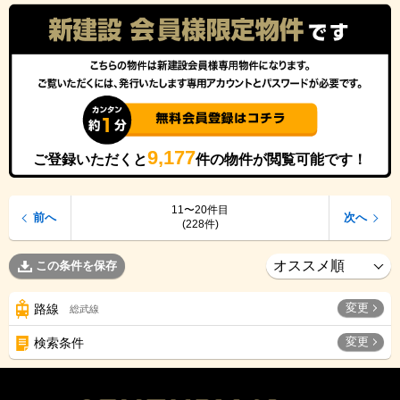
9,177
ご登録いただくと
件の物件が閲覧可能です！
11〜20件目
前へ
次へ
(228件)
この条件を保存
変更
路線
総武線
変更
検索条件