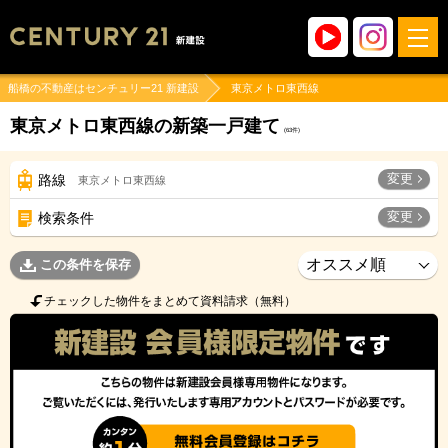
船橋の不動産はセンチュリー21 新建設
東京メトロ東西線
東京メトロ東西線の新築一戸建て
(
63
件)
変更
路線
東京メトロ東西線
変更
検索条件
この条件を保存
チェックした物件をまとめて資料請求（無料）