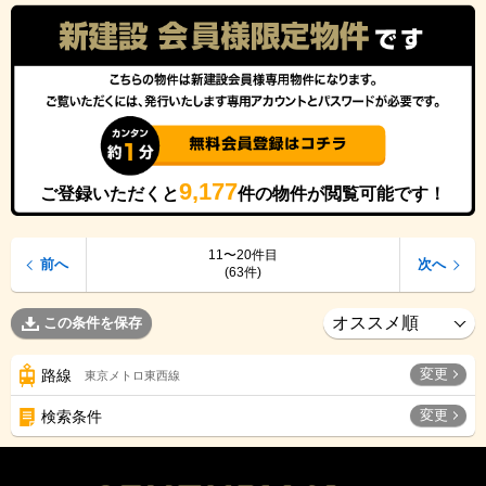
9,177
ご登録いただくと
件の物件が閲覧可能です！
11〜20件目
前へ
次へ
(63件)
この条件を保存
変更
路線
東京メトロ東西線
変更
検索条件