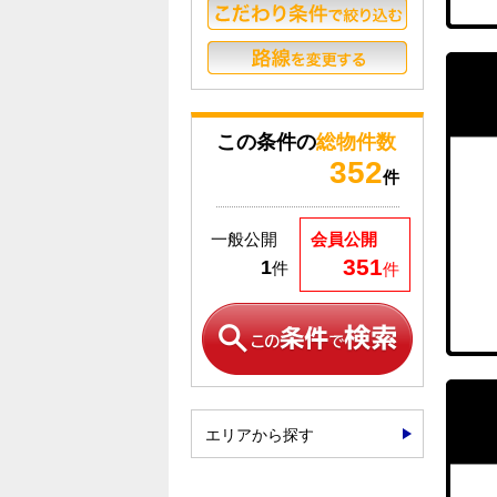
この条件の
総物件数
352
件
一般公開
会員公開
351
1
件
件
エリアから探す