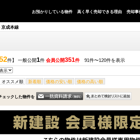
お預かりしている物件
高く早く売却できる理由
売却事
京成本線
52
1
351
件】 一般公開
件
会員公開
件
91件〜120件を表示
オススメ順
新着順
価格の安い順
価格の高い順
チェックした物件を