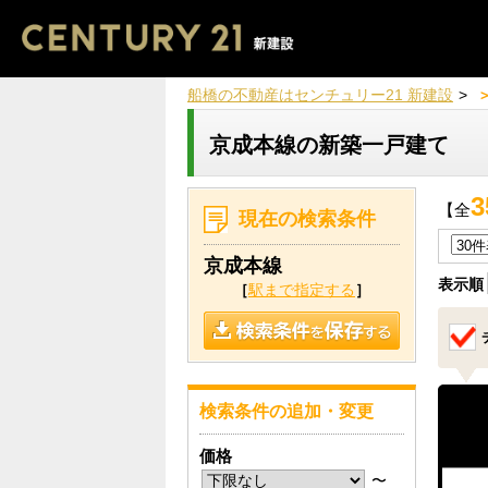
船橋の不動産はセンチュリー21 新建設
京成本線の新築一戸建て
3
【全
現在の検索条件
京成本線
表示順
［
駅まで指定する
］
検索条件の追加・変更
価格
〜