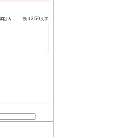
250
字以内
残り
文字